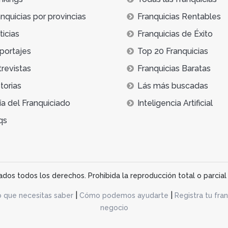
nquicias por provincias
Franquicias Rentables
icias
Franquicias de Éxito
portajes
Top 20 Franquicias
trevistas
Franquicias Baratas
torias
Lás más buscadas
ía del Franquiciado
Inteligencia Artificial
qs
os todos los derechos. Prohibida la reproducción total o parcial 
|
|
o que necesitas saber
Cómo podemos ayudarte
Registra tu fran
negocio