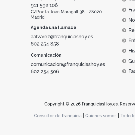
911 592 106
Fra
C/Poeta Joan Maragall 38 - 28020
Madrid
Not
Agenda una llamada
Re
aalvarez@franquiciashoy.es
En
602 254 858
His
Comunicación
Gu
comunicacion@franquiciashoy.es
Fa
602 254 506
Copyright © 2026 FranquiciasHoy.es. Reservad
|
|
Consultor de franquicia
Quienes somos
Todo l