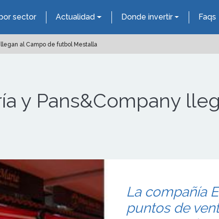
por sector
Actualidad
Donde invertir
Faqs
legan al Campo de futbol Mestalla
ía y Pans&Company lle
La compañía E
puntos de vent