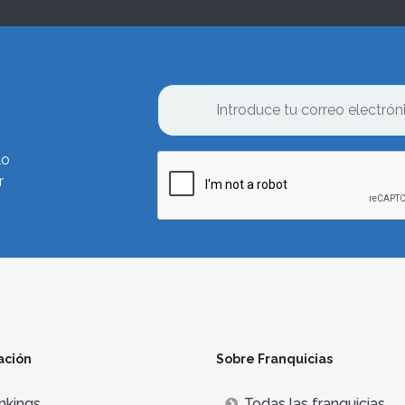
lo
r
ación
Sobre Franquicias
nkings
Todas las franquicias