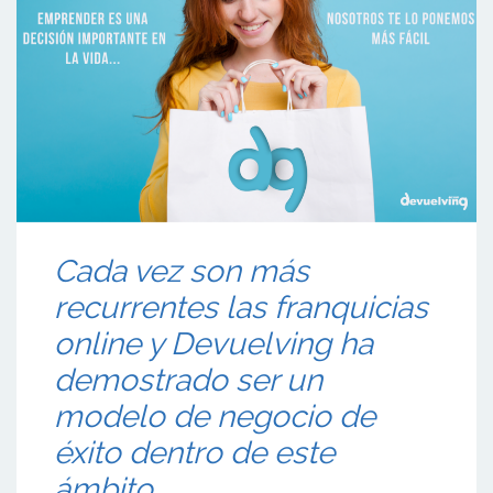
Cada vez son más
recurrentes las franquicias
online y Devuelving ha
demostrado ser un
modelo de negocio de
éxito dentro de este
ámbito