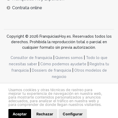
Contrata online
Copyright © 2026 FranquiciasHoy.es. Reservados todos los
derechos. Prohibida la reproducción total o parcial en
cualquier formato sin previa autorización.
|
|
Consultor de franquicia
Quienes somos
Todo lo que
|
|
necesitas saber
Cómo podemos ayudarte
Registra tu
|
|
franquicia
Dossiers de franquicia
Otros modelos de
negocio
desarrollo web dinamiq
Usamos cookies y otras técnicas de rastreo para
mejorar tu experiencia de navegación en nuestra web,
para mostrarte contenidos personalizados y anuncios
adecuados, para analizar el tráfico en nuestra web y
@franquiciashoy.es |
Aviso legal
|
Política de cookies
|
Política de privacidad
para comprender de donde llegan nuestros visitantes.
Aceptar
Rechazar
Configurar