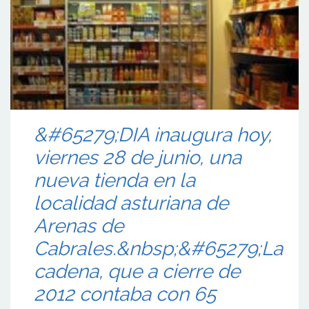
&#65279;DIA inaugura hoy,
viernes 28 de junio, una
nueva tienda en la
localidad asturiana de
Arenas de
Cabrales.&nbsp;&#65279;La
cadena, que a cierre de
2012 contaba con 65