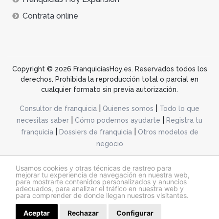
Contrata online
Copyright © 2026 FranquiciasHoy.es. Reservados todos los
derechos. Prohibida la reproducción total o parcial en
cualquier formato sin previa autorización.
|
|
Consultor de franquicia
Quienes somos
Todo lo que
|
|
necesitas saber
Cómo podemos ayudarte
Registra tu
|
|
franquicia
Dossiers de franquicia
Otros modelos de
negocio
desarrollo web dinamiq
Usamos cookies y otras técnicas de rastreo para
mejorar tu experiencia de navegación en nuestra web,
para mostrarte contenidos personalizados y anuncios
adecuados, para analizar el tráfico en nuestra web y
@franquiciashoy.es |
Aviso legal
|
Política de cookies
|
Política de privacidad
para comprender de donde llegan nuestros visitantes.
Aceptar
Rechazar
Configurar