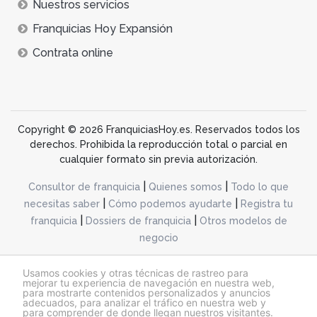
Nuestros servicios
Franquicias Hoy Expansión
Contrata online
Copyright © 2026 FranquiciasHoy.es. Reservados todos los
derechos. Prohibida la reproducción total o parcial en
cualquier formato sin previa autorización.
|
|
Consultor de franquicia
Quienes somos
Todo lo que
|
|
necesitas saber
Cómo podemos ayudarte
Registra tu
|
|
franquicia
Dossiers de franquicia
Otros modelos de
negocio
desarrollo web dinamiq
Usamos cookies y otras técnicas de rastreo para
mejorar tu experiencia de navegación en nuestra web,
para mostrarte contenidos personalizados y anuncios
adecuados, para analizar el tráfico en nuestra web y
@franquiciashoy.es |
Aviso legal
|
Política de cookies
|
Política de privacidad
para comprender de donde llegan nuestros visitantes.