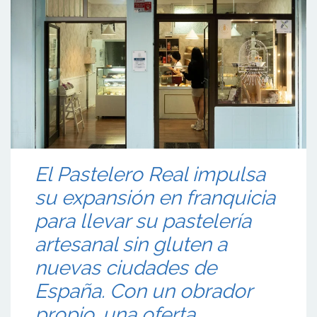
El Pastelero Real impulsa
su expansión en franquicia
para llevar su pastelería
artesanal sin gluten a
nuevas ciudades de
España. Con un obrador
propio, una oferta