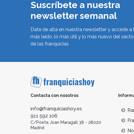
Suscríbete a nuestra
newsletter semanal
Date de alta en nuestra newsletter y accede a 
más leído, lo más útil y lo más nuevo del secto
de las franquicias
Contacta con nosotros
Inform
info@franquiciashoy.es
Ra
911 592 106
Fra
C/Poeta Joan Maragall 38 - 28020
Madrid
Not