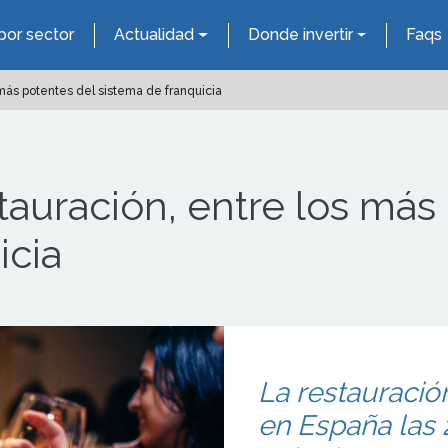
por sector
Actualidad
Donde invertir
Faqs
 más potentes del sistema de franquicia
stauración, entre los más
icia
La restauració
en España las 