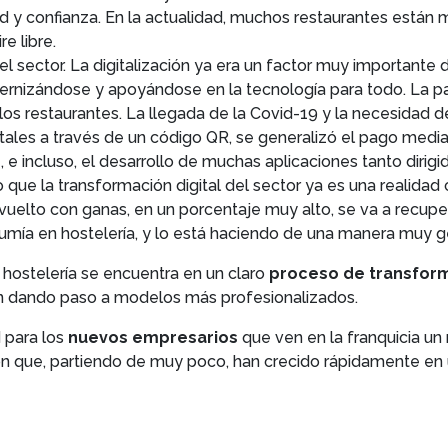
d y confianza. En la actualidad, muchos restaurantes están m
e libre.
l sector. La digitalización ya era un factor muy importante 
odernizándose y apoyándose en la tecnología para todo. La
los restaurantes. La llegada de la Covid-19 y la necesidad d
itales a través de un código QR, se generalizó el pago medi
, e incluso, el desarrollo de muchas aplicaciones tanto diri
aro que la transformación digital del sector ya es una realida
 vuelto con ganas, en un porcentaje muy alto, se va a recupe
nsumía en hostelería, y lo está haciendo de una manera muy 
 hostelería se encuentra en un claro
proceso de transfor
án dando paso a modelos más profesionalizados.
 para los
nuevos empresarios
que ven en la franquicia un
ón que, partiendo de muy poco, han crecido rápidamente en