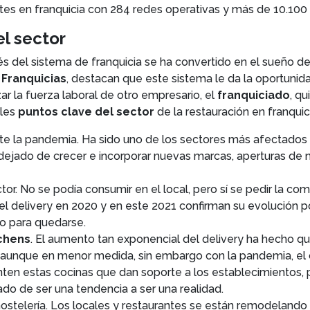
tes en franquicia con 284 redes operativas y más de 10.100
l sector
vés del sistema de franquicia se ha convertido en el sueño
Franquicias
, destacan que este sistema le da la oportunida
ar la fuerza laboral de otro empresario, el
franquiciado
, q
ales
puntos clave del sector
de la restauración en franquici
te la pandemia. Ha sido uno de los sectores más afectados 
 dejado de crecer e incorporar nuevas marcas, aperturas de
ctor. No se podía consumir en el local, pero sí se pedir la com
l delivery en 2020 y en este 2021 confirman su evolución p
o para quedarse.
tchens
. El aumento tan exponencial del delivery ha hecho qu
an, aunque en menor medida, sin embargo con la pandemia, el
enten estas cocinas que dan soporte a los establecimientos,
do de ser una tendencia a ser una realidad.
 hostelería. Los locales y restaurantes se están remodelando