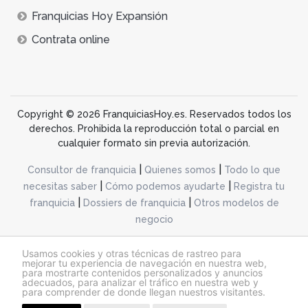
Franquicias Hoy Expansión
Contrata online
Copyright © 2026 FranquiciasHoy.es. Reservados todos los
derechos. Prohibida la reproducción total o parcial en
cualquier formato sin previa autorización.
|
|
Consultor de franquicia
Quienes somos
Todo lo que
|
|
necesitas saber
Cómo podemos ayudarte
Registra tu
|
|
franquicia
Dossiers de franquicia
Otros modelos de
negocio
desarrollo web dinamiq
Usamos cookies y otras técnicas de rastreo para
mejorar tu experiencia de navegación en nuestra web,
para mostrarte contenidos personalizados y anuncios
adecuados, para analizar el tráfico en nuestra web y
@franquiciashoy.es |
Aviso legal
|
Política de cookies
|
Política de privacidad
para comprender de donde llegan nuestros visitantes.