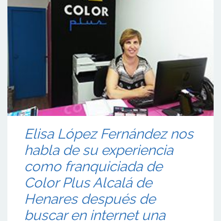
Elisa López Fernández nos
habla de su experiencia
como franquiciada de
Color Plus Alcalá de
Henares después de
buscar en internet una