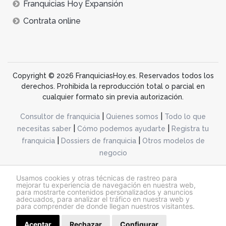
Franquicias Hoy Expansión
Contrata online
Copyright © 2026 FranquiciasHoy.es. Reservados todos los
derechos. Prohibida la reproducción total o parcial en
cualquier formato sin previa autorización.
|
|
Consultor de franquicia
Quienes somos
Todo lo que
|
|
necesitas saber
Cómo podemos ayudarte
Registra tu
|
|
franquicia
Dossiers de franquicia
Otros modelos de
negocio
desarrollo web dinamiq
Usamos cookies y otras técnicas de rastreo para
mejorar tu experiencia de navegación en nuestra web,
para mostrarte contenidos personalizados y anuncios
adecuados, para analizar el tráfico en nuestra web y
@franquiciashoy.es |
Aviso legal
|
Política de cookies
|
Política de privacidad
para comprender de donde llegan nuestros visitantes.
Aceptar
Rechazar
Configurar