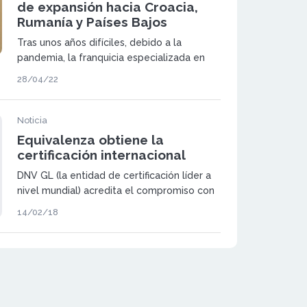
de expansión hacia Croacia,
Rumanía y Países Bajos
Tras unos años difíciles, debido a la
pandemia, la franquicia especializada en
perfumería, Equivalenza, ha resurgido con
28/04/22
más fuerza que nunca implementándose
en nuevos mercados y reforzando su
presencia en aquellos donde ya estaba
Noticia
instalada.
Equivalenza obtiene la
certificación internacional
DNV GL (la entidad de certificación líder a
nivel mundial) acredita el compromiso con
la calidad de la franquicia de perfumería
14/02/18