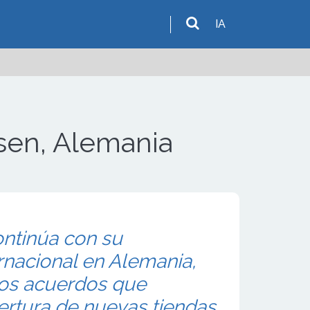
IA
sen, Alemania
ontinúa con su
rnacional en Alemania,
os acuerdos que
ertura de nuevas tiendas