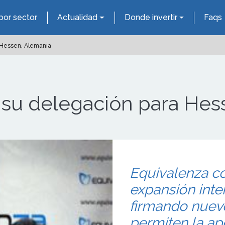
por sector
Actualidad
Donde invertir
Faqs
 Hessen, Alemania
 su delegación para Hes
Equivalenza c
expansión inte
firmando nuev
permiten la ap