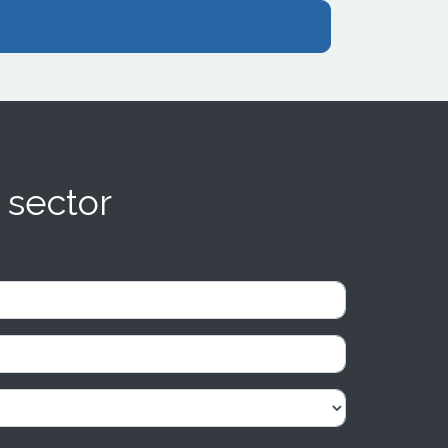
 sector