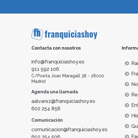
Contacta con nosotros
Inform
info@franquiciashoy.es
Ra
911 592 106
Fra
C/Poeta Joan Maragall 38 - 28020
Madrid
Not
Agenda una llamada
Re
aalvarez@franquiciashoy.es
En
602 254 858
His
Comunicación
Gu
comunicacion@franquiciashoy.es
Fa
602 254 506