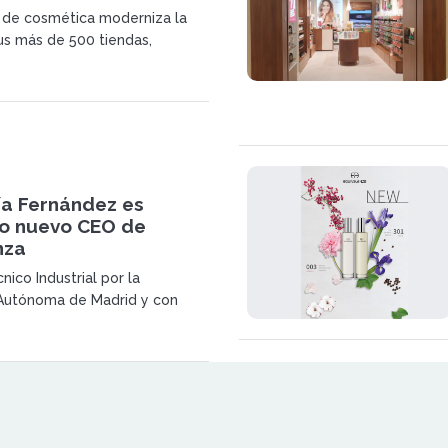
a de cosmética moderniza la
us más de 500 tiendas,
 20 países, para facilitar y
crecimiento internacional
ía Fernández es
o nuevo CEO de
nza
nico Industrial por la
 Autónoma de Madrid y con
rección General impartido por
ness School (Universidad de