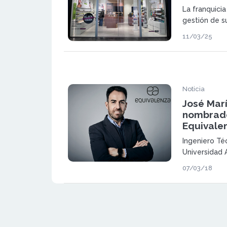
La franquici
gestión de s
repartidas en
11/03/25
asegurar su 
Noticia
José Mar
nombrad
Equivale
Ingeniero Téc
Universidad
Máster en Di
07/03/18
el IESE Busi
Navarra)