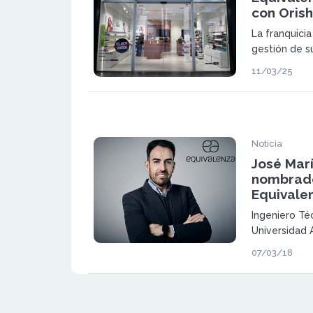
con Oris
La franquici
gestión de s
repartidas en
11/03/25
asegurar su 
Noticia
José Mar
nombrad
Equivale
Ingeniero Téc
Universidad
Máster en Di
07/03/18
el IESE Busi
Navarra)