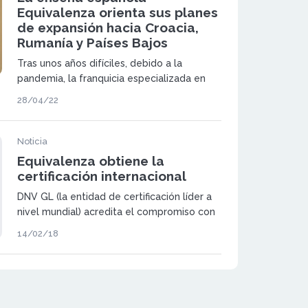
Equivalenza orienta sus planes
de expansión hacia Croacia,
Rumanía y Países Bajos
Tras unos años difíciles, debido a la
pandemia, la franquicia especializada en
perfumería, Equivalenza, ha resurgido con
28/04/22
más fuerza que nunca implementándose
en nuevos mercados y reforzando su
presencia en aquellos donde ya estaba
Noticia
instalada.
Equivalenza obtiene la
certificación internacional
DNV GL (la entidad de certificación líder a
nivel mundial) acredita el compromiso con
la calidad de la franquicia de perfumería
14/02/18