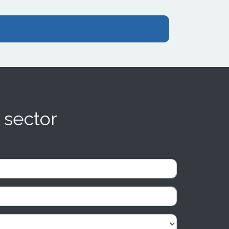
 sector