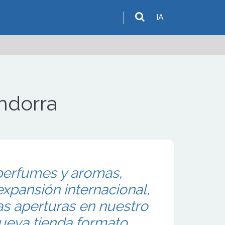
IA
ndorra
perfumes y aromas,
xpansión internacional,
as aperturas en nuestro
ueva tienda formato