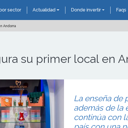
por sector
Actualidad
Donde invertir
Faqs
en Andorra
ura su primer local en A
La enseña de 
además de la e
continúa con l
país con una n