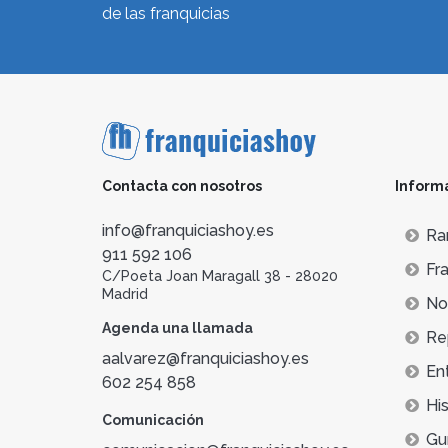
de las franquicias
Contacta con nosotros
Inform
info@franquiciashoy.es
Ra
911 592 106
Fra
C/Poeta Joan Maragall 38 - 28020
Madrid
Not
Agenda una llamada
Re
aalvarez@franquiciashoy.es
En
602 254 858
His
Comunicación
Gu