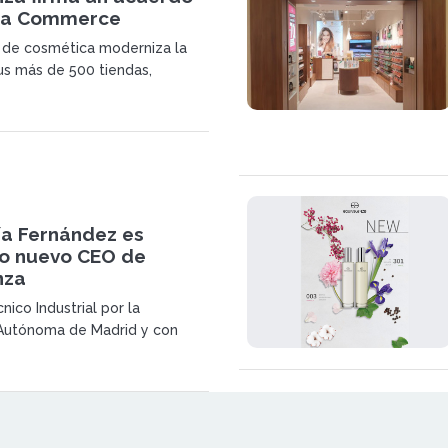
ha Commerce
a de cosmética moderniza la
us más de 500 tiendas,
 20 países, para facilitar y
crecimiento internacional
ía Fernández es
o nuevo CEO de
nza
nico Industrial por la
 Autónoma de Madrid y con
rección General impartido por
ness School (Universidad de