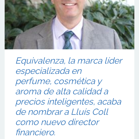
Equivalenza, la marca líder
especializada en
perfume, cosmética y
aroma de alta calidad a
precios inteligentes, acaba
de nombrar a Lluís Coll
como nuevo director
financiero.