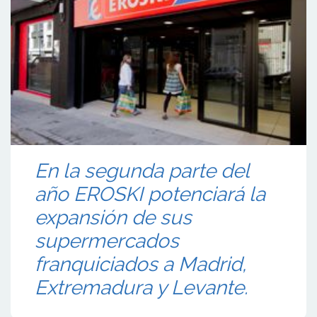
En la segunda parte del
año EROSKI potenciará la
expansión de sus
supermercados
franquiciados a Madrid,
Extremadura y Levante.