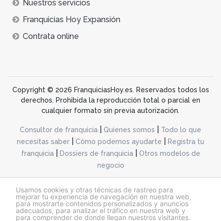
Nuestros servicios
Franquicias Hoy Expansión
Contrata online
Copyright © 2026 FranquiciasHoy.es. Reservados todos los
derechos. Prohibida la reproducción total o parcial en
cualquier formato sin previa autorización.
|
|
Consultor de franquicia
Quienes somos
Todo lo que
|
|
necesitas saber
Cómo podemos ayudarte
Registra tu
|
|
franquicia
Dossiers de franquicia
Otros modelos de
negocio
desarrollo web dinamiq
Usamos cookies y otras técnicas de rastreo para
mejorar tu experiencia de navegación en nuestra web,
para mostrarte contenidos personalizados y anuncios
adecuados, para analizar el tráfico en nuestra web y
@franquiciashoy.es |
Aviso legal
|
Política de cookies
|
Política de privacidad
para comprender de donde llegan nuestros visitantes.