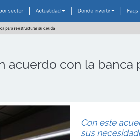
por sector
Actualidad
Donde invertir
Faqs
ca para reestructurar su deuda
 acuerdo con la banca p
Con este acue
sus necesidade