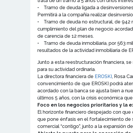
trata de un tramo a 5 años con unos interes
• Tramo de deuda ligada a desinversiones, 
Permitirá a la compañía realizar desinvers
• Tramo de deuda no estructural, de 942 mi
cumplimiento del plan de negocio acordado.
de carencia de 12 meses.
• Tramo de deuda inmobiliaria, por 563 mil
resultados de la actividad inmobiliaria de 
Junto a esta reestructuración financiera, s
para su actividad ordinaria.
La directora financiera de
EROSKI
, Rosa Ca
convencimiento de que EROSKI podrá atend
acordado con la banca se ajusta bien a nue
últimos 5 años, con la crisis económica q
Foco en los negocios prioritarios y la 
El horizonte financiero despejado con que 
que pone énfasis en el fortalecimiento de 
comercial “contigo”, junto a la expansión de