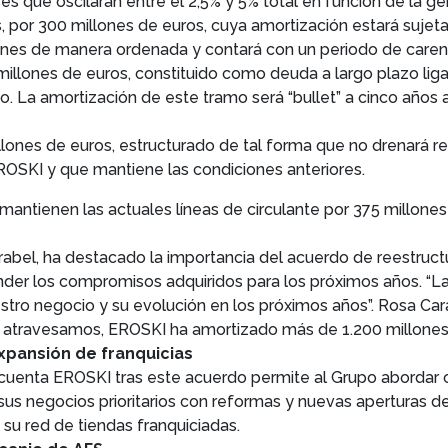
es que oscilarán entre el 2,5% y 5% total en función de la g
por 300 millones de euros, cuya amortización estará sujeta
iones de manera ordenada y contará con un periodo de carenc
llones de euros, constituido como deuda a largo plazo ligad
 La amortización de este tramo será “bullet” a cinco años a
lones de euros, estructurado de tal forma que no drenará re
EROSKI y que mantiene las condiciones anteriores.
e mantienen las actuales líneas de circulante por 375 millone
rabel, ha destacado la importancia del acuerdo de reestruct
er los compromisos adquiridos para los próximos años. “L
stro negocio y su evolución en los próximos años”. Rosa Car
ue atravesamos, EROSKI ha amortizado más de 1.200 millones
expansión de franquicias
cuenta EROSKI tras este acuerdo permite al Grupo abordar co
sus negocios prioritarios con reformas y nuevas aperturas 
 su red de tiendas franquiciadas.