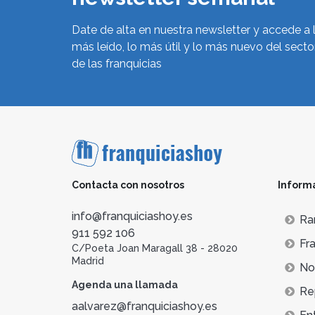
Date de alta en nuestra newsletter y accede a 
más leído, lo más útil y lo más nuevo del secto
de las franquicias
Contacta con nosotros
Inform
info@franquiciashoy.es
Ra
911 592 106
Fra
C/Poeta Joan Maragall 38 - 28020
Madrid
Not
Agenda una llamada
Re
aalvarez@franquiciashoy.es