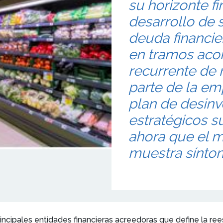
su horizonte fi
desarrollo de 
deuda financie
en tramos aco
recurrente de 
parte de la em
plan de desinv
estratégicos s
ahora que el m
muestra síntom
incipales entidades financieras acreedoras que define la re