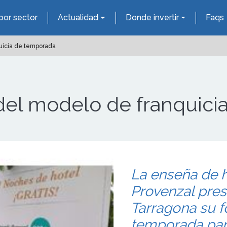
por sector
Actualidad
Donde invertir
Faqs
uicia de temporada
 del modelo de franquic
La enseña de 
Provenzal pres
Tarragona su f
temporada par