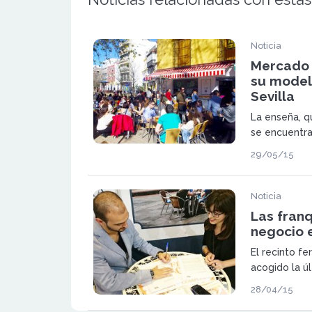
Noticia
Mercado 
su model
Sevilla
La enseña, q
se encuentra
península, c
29/05/15
firmadas y m
Noticia
Las franq
negocio 
El recinto fe
acogido la ú
Expofranquic
28/04/15