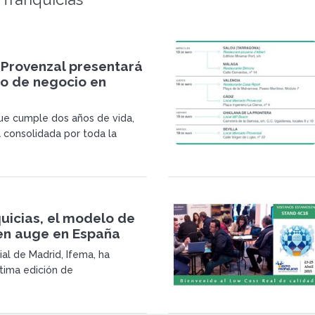
Provenzal presentará
o de negocio en
ue cumple dos años de vida,
 consolidada por toda la
on más de 80 franquicias
ás de 65 locales abiertos.
uicias, el modelo de
en auge en España
rial de Madrid, Ifema, ha
ltima edición de
ia.