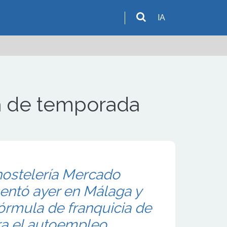
IA
ia de temporada
hostelería Mercado
entó ayer en Málaga y
órmula de franquicia de
a el autoempleo.