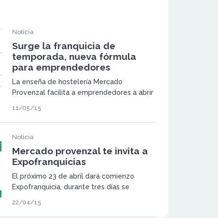
Noticia
Surge la franquicia de
temporada, nueva fórmula
para emprendedores
La enseña de hostelería Mercado
Provenzal facilita a emprendedores a abrir
su propia franquicia de temporada
11/05/15
subvencionando a fondo perdido el 10% y
financiado el resto.
Noticia
Mercado provenzal te invita a
Expofranquicias
El próximo 23 de abril dará comienzo
Expofranquicia, durante tres días se
presentará las propuestas de negocio de
22/04/15
cerca de 500 enseñas.