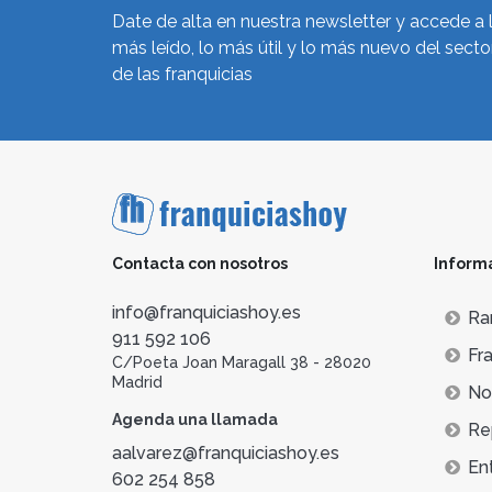
Date de alta en nuestra newsletter y accede a 
más leído, lo más útil y lo más nuevo del secto
de las franquicias
Contacta con nosotros
Inform
info@franquiciashoy.es
Ra
911 592 106
Fra
C/Poeta Joan Maragall 38 - 28020
Madrid
Not
Agenda una llamada
Re
aalvarez@franquiciashoy.es
En
602 254 858