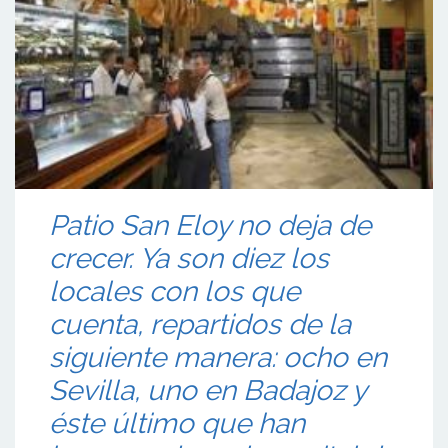
Patio San Eloy no deja de
crecer. Ya son diez los
locales con los que
cuenta, repartidos de la
siguiente manera: ocho en
Sevilla, uno en Badajoz y
éste último que han