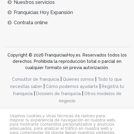
Nuestros servicios
Franquicias Hoy Expansión
Contrata online
Copyright © 2026 FranquiciasHoy.es. Reservados todos los
derechos. Prohibida la reproducción total o parcial en
cualquier formato sin previa autorización.
|
|
Consultor de franquicia
Quienes somos
Todo lo que
|
|
necesitas saber
Cómo podemos ayudarte
Registra tu
|
|
franquicia
Dossiers de franquicia
Otros modelos de
negocio
desarrollo web dinamiq
Usamos cookies y otras técnicas de rastreo para
mejorar tu experiencia de navegación en nuestra web,
para mostrarte contenidos personalizados y anuncios
adecuados, para analizar el tráfico en nuestra web y
@franquiciashoy.es |
Aviso legal
|
Política de cookies
|
Política de privacidad
para comprender de donde llegan nuestros visitantes.