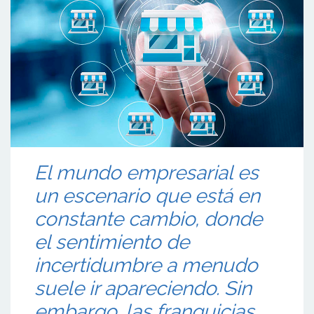
El mundo empresarial es
un escenario que está en
constante cambio, donde
el sentimiento de
incertidumbre a menudo
suele ir apareciendo. Sin
embargo, las franquicias