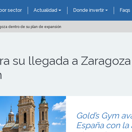
por sector
Actualidad
Donde invertir
Faqs
goza dentro de su plan de expansión
a su llegada a Zaragoza
n
Gold’s Gym av
España con la