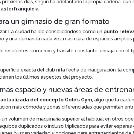
 próximos días, según ha adelantado la propia cadena, que
asterfranquicia
.
ara un gimnasio de gran formato
azar. La ciudad ha ido consolidándose como un
punto releva
ño y una demanda cada vez más clara de espacios amplios p
 de residentes, comercio y tránsito constante, encaja con el
uperficie exacta del club ni la fecha de inauguración, la c
ierren los últimos aspectos del proyecto.
más espacio y nuevas áreas de entren
 actualizada del concepto Gold’s Gym
, algo que la cade
bución más cómoda y zonas diferenciadas que permitan entre
n un volumen de maquinaria superior al habitual en otros op
quipos duplicados o incluso triplicados para evitar esperas 
enes buscan variedad y opciones para entrenamientos de fu