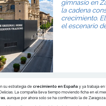
gimnasio en Z
la cadena cons
crecimiento. El
el escenario d
n su estrategia de
crecimiento en España
y ya trabaja en
 Delicias. La compañía lleva tiempo moviendo ficha en el m
ras
, aunque por ahora solo se ha confirmado la de Zaragoza