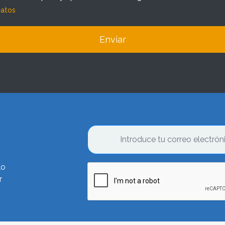
datos
Enviar
lo
r