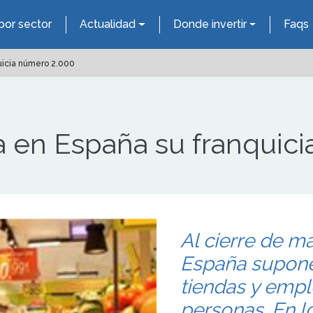
por sector
Actualidad
Donde invertir
Faqs
uicia número 2.000
a en España su franquic
Al cierre de ma
España supone
tiendas y empl
personas. En l