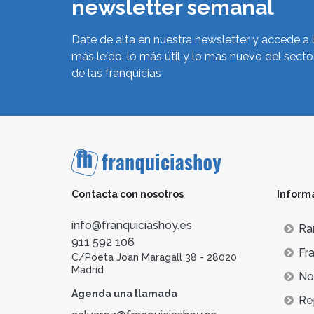
newsletter semanal
Date de alta en nuestra newsletter y accede a 
más leído, lo más útil y lo más nuevo del secto
de las franquicias
Contacta con nosotros
Inform
info@franquiciashoy.es
Ra
911 592 106
Fra
C/Poeta Joan Maragall 38 - 28020
Madrid
Not
Agenda una llamada
Re