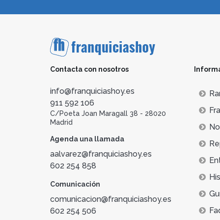
Contacta con nosotros
Inform
info@franquiciashoy.es
Ra
911 592 106
Fra
C/Poeta Joan Maragall 38 - 28020
Madrid
Not
Agenda una llamada
Re
aalvarez@franquiciashoy.es
En
602 254 858
His
Comunicación
Gu
comunicacion@franquiciashoy.es
Fa
602 254 506