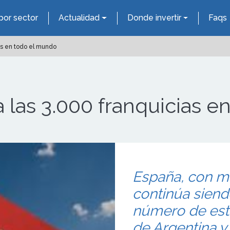
por sector
Actualidad
Donde invertir
Faqs
as en todo el mundo
 las 3.000 franquicias 
España, con má
continúa siend
número de est
de Argentina y