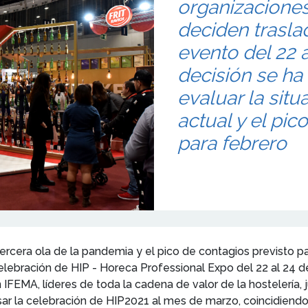
organizaciones
deciden trasla
evento del 22 
decisión se h
evaluar la sit
actual y el pic
para febrero
tercera ola de la pandemia y el pico de contagios previsto 
celebración de HIP - Horeca Professional Expo del 22 al 24 
FEMA, líderes de toda la cadena de valor de la hostelería, j
sar la celebración de HIP2021 al mes de marzo, coincidiendo c