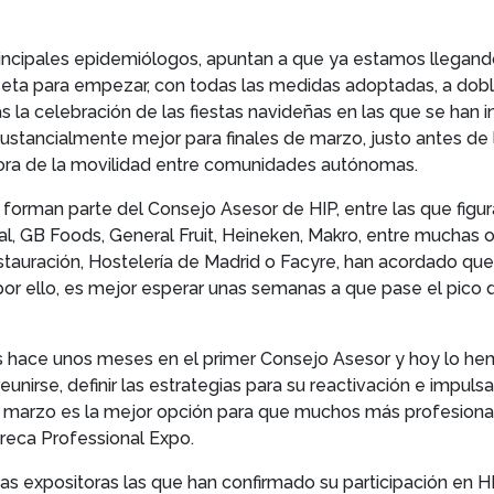
incipales epidemiólogos, apuntan a que ya estamos llegando 
seta para empezar, con todas las medidas adoptadas, a dobl
s la celebración de las fiestas navideñas en las que se han 
 sustancialmente mejor para finales de marzo, justo antes 
jora de la movilidad entre comunidades autónomas.
e forman parte del Consejo Asesor de HIP, entre las que figu
al, GB Foods, General Fruit, Heineken, Makro, entre muchas 
auración, Hostelería de Madrid o Facyre, han acordado que 
por ello, es mejor esperar unas semanas a que pase el pico d
s hace unos meses en el primer Consejo Asesor y hoy lo hemo
nirse, definir las estrategias para su reactivación e impulsa
de marzo es la mejor opción para que muchos más profesionales
reca Professional Expo.
s expositoras las que han confirmado su participación en 