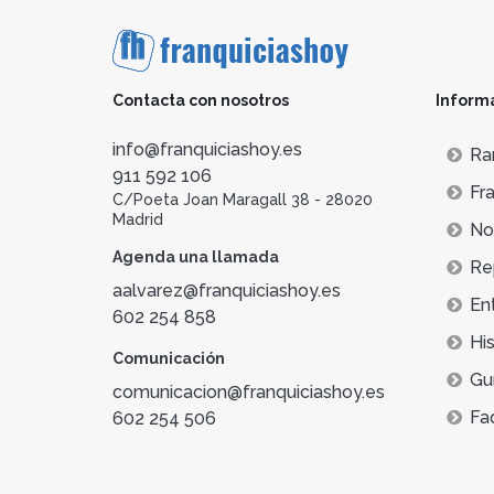
Contacta con nosotros
Inform
info@franquiciashoy.es
Ra
911 592 106
Fra
C/Poeta Joan Maragall 38 - 28020
Madrid
Not
Agenda una llamada
Re
aalvarez@franquiciashoy.es
En
602 254 858
His
Comunicación
Gu
comunicacion@franquiciashoy.es
Fa
602 254 506