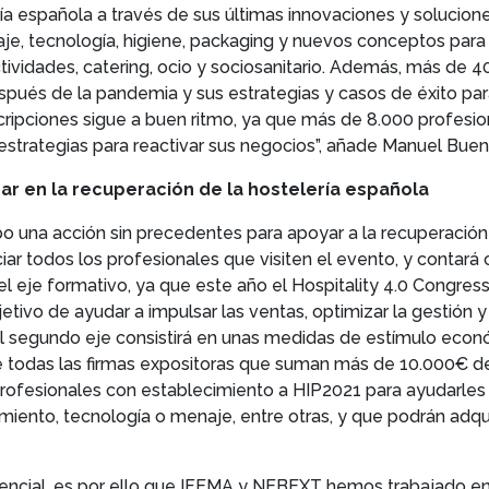
ría española a través de sus últimas innovaciones y solucion
aje, tecnología, higiene, packaging y nuevos conceptos para 
lectividades, catering, ocio y sociosanitario. Además, más de 
spués de la pandemia y sus estrategias y casos de éxito para 
scripciones sigue a buen ritmo, ya que más de 8.000 profesio
estrategias para reactivar sus negocios”, añade Manuel Bue
ar en la recuperación de la hostelería española
abo una acción sin precedentes para apoyar a la recuperación
iar todos los profesionales que visiten el evento, y contar
á el eje formativo, ya que este año el Hospitality 4.0 Congres
jetivo de ayudar a impulsar las ventas, optimizar la gestión y
El segundo eje consistirá en unas medidas de estímulo eco
 todas las firmas expositoras que suman más de 10.000€ de
profesionales con establecimiento a HIP2021 para ayudarles
ento, tecnología o menaje, entre otras, y que podrán adqui
ncial, es por ello que IFEMA y NEBEXT hemos trabajado en 