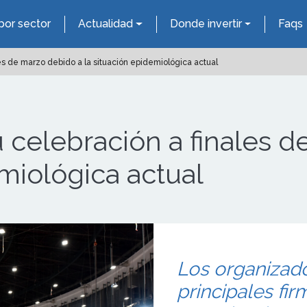
por sector
Actualidad
Donde invertir
Faqs
es de marzo debido a la situación epidemiológica actual
u celebración a finales 
emiológica actual
Los organizado
principales fir