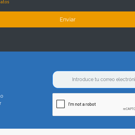
datos
Enviar
lo
r