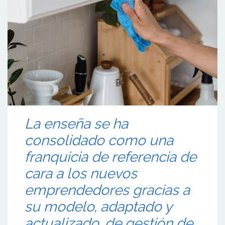
La enseña se ha
consolidado como una
franquicia de referencia de
cara a los nuevos
emprendedores gracias a
su modelo, adaptado y
actualizado, de gestión de