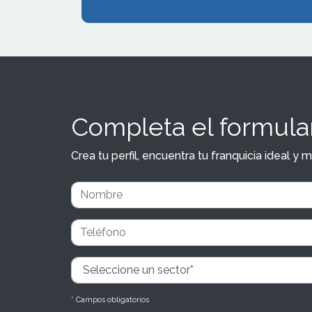
Valencia, Val
contin&uacut
expansi&oacu
nacional con
d&eacute;cim
situado en la
Pozuelo de 
Completa el formular
Crea tu perfil, encuentra tu franquicia ideal 
* Campos obligatorios