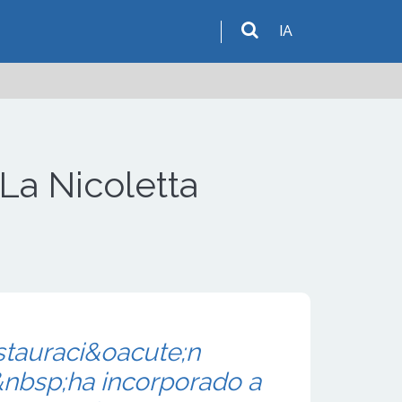
IA
La Nicoletta
stauraci&oacute;n
&nbsp;ha incorporado a