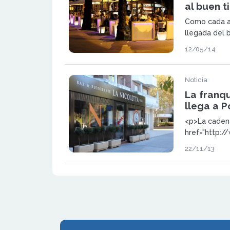
al buen 
Como cada a
llegada del b
Nicoletta, l
12/05/14
cocina italia
exterior e i
verano, su t
Noticia
todos aquell
La franqu
este tipo de 
llega a P
<p>La caden
href="http:/
nicoletta/14
22/11/13
de Restauran
italianos</a>
href="http:/
nicoletta/14
de Restauran
Nicoletta</a
ciudades esp