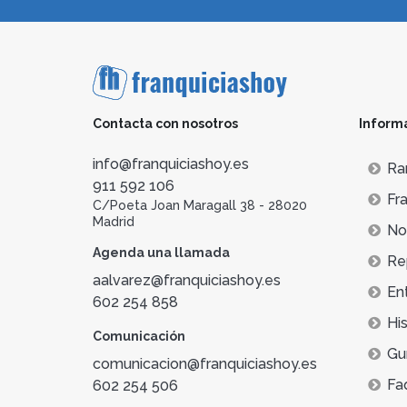
Contacta con nosotros
Inform
info@franquiciashoy.es
Ra
911 592 106
Fra
C/Poeta Joan Maragall 38 - 28020
Madrid
Not
Agenda una llamada
Re
aalvarez@franquiciashoy.es
En
602 254 858
His
Comunicación
Gu
comunicacion@franquiciashoy.es
Fa
602 254 506