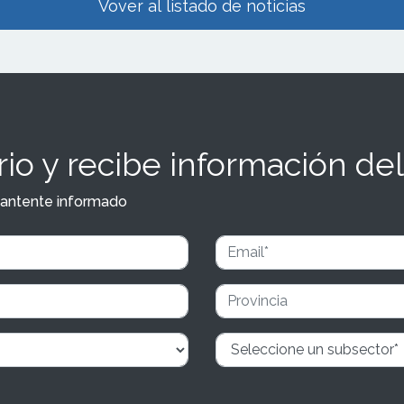
Vover al listado de noticias
ladolid y Bilbao-,
e;a su meditada e imparable
te;n por todo el territorio
 la apertura del que es su
o local en Espa&ntilde;a,
 localidad madrile&ntilde;a de
Alarc&oacute;n.</p>
io y recibe información del
y mantente informado