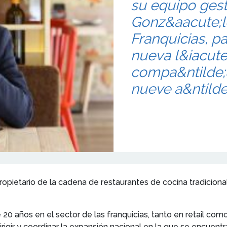
su equipo gest
Gonz&aacute;l
Franquicias, pa
nueva l&iacute
compa&ntilde;
nueve a&ntilde
opietario de la cadena de restaurantes de cocina tradicional 
20 años en el sector de las franquicias, tanto en retail com
irigir y coordinar la expansión nacional en la que se encuen