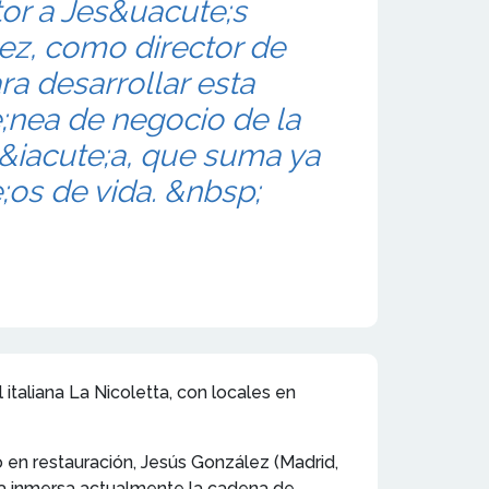
or a Jes&uacute;s
ez, como director de
ra desarrollar esta
;nea de negocio de la
&iacute;a, que suma ya
;os de vida. &nbsp;
italiana La Nicoletta, con locales en
o en restauración, Jesús González (Madrid,
tra inmersa actualmente la cadena de