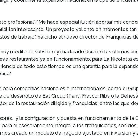
eto profesional”. “Me hace especial ilusión aportar mis conoc
ial tan interesante. Un proyecto valiente en momentos tan
tos de trabajo”, ha dicho el nuevo director de Franquicias de
- muy meditado, solvente y madurado durante los últimos añ
eve restaurantes ya en funcionamiento, para La Nicoletta e
iencia de todo este tiempo es una garantía para la expansió
paña”.
 para compañías nacionales e internacionales, como el Grup
e de desarrollo de Eat Group (Pans, Fresco, Ribs o la Dehe
r de la restauración dirigida y franquicias, entre las que 
ores, y la configuración y puesta en funcionamiento de la Ce
ara el asesoramiento integral a los franquiciados, son dos d
Hemos creado un modelo de negocio ajustado en inversión y 