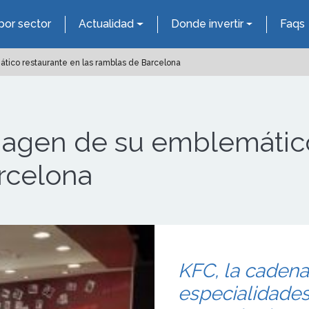
por sector
Actualidad
Donde invertir
Faqs
ico restaurante en las ramblas de Barcelona
magen de su emblemático
rcelona
KFC, la cadena
especialidades