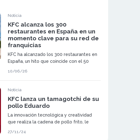
Noticia
KFC alcanza los 300
restaurantes en España en un
momento clave para su red de
franquicias
KFC ha alcanzado los 300 restaurantes en
España, un hito que coincide con el 50
aniversario de la marca en el país. La
10/06/26
compañía continúa reforzando su presencia
en el mercado español y consolidando su
modelo de franquicia.
Noticia
KFC lanza un tamagotchi de su
pollo Eduardo
La innovación tecnológica y creatividad
que realiza la cadena de pollo frito, le
permite seguir siendo una de las
27/11/24
franquicias de gran consumo de referencia