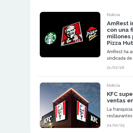
Noticia
AmRest i
con una f
millones 
Pizza Hut
AmRest ha as
sindicada de
refuerza su 
21/07/26
Europa y da 
como KFC, St
Noticia
KFC super
ventas e
La franquici
restaurantes 
600 en Iberi
24/02/25