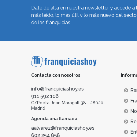
Date de alta en nuestra newsletter y accede a 
más leído, lo más útil y lo más nuevo del secto
de las franquicias
Contacta con nosotros
Inform
info@franquiciashoy.es
Ra
911 592 106
Fra
C/Poeta Joan Maragall 38 - 28020
Madrid
Not
Agenda una llamada
Re
aalvarez@franquiciashoy.es
En
602 254 858