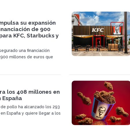
mpulsa su expansión
inanciación de 900
para KFC, Starbucks y
egurado una financiación
 900 millones de euros que
estrategia de expansión en
impulso a marcas franquiciadas
arbucks y Pizza Hut.
a los 408 millones en
n España
a de pollo ha alcanzado los 293
en España y quiere llegar a los
a antes de 2030