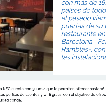
con más de 18.
países de tod
el pasado vier
puertas de su
restaurante en
Barcelona –Fer
Ramblas-, con
las instalacion
ca KFC cuenta con 300m2, que le permiten ofrecer hasta 160
os perfiles de clientes y wi-fi gratis, con el objetivo de ofr
iudad condal.