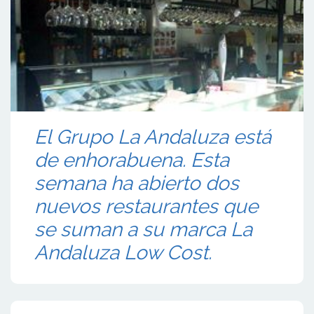
El Grupo La Andaluza está
de enhorabuena. Esta
semana ha abierto dos
nuevos restaurantes que
se suman a su marca La
Andaluza Low Cost.