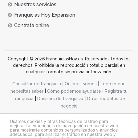
Nuestros servicios
Franquicias Hoy Expansión
Contrata online
Copyright © 2026 FranquiciasHoy.es. Reservados todos los
derechos. Prohibida la reproducción total o parcial en
cualquier formato sin previa autorización.
|
|
Consultor de franquicia
Quienes somos
Todo lo que
|
|
necesitas saber
Cómo podemos ayudarte
Registra tu
|
|
franquicia
Dossiers de franquicia
Otros modelos de
negocio
desarrollo web dinamiq
Usamos cookies y otras técnicas de rastreo para
mejorar tu experiencia de navegación en nuestra web,
para mostrarte contenidos personalizados y anuncios
adecuados, para analizar el tráfico en nuestra web y
@franquiciashoy.es |
Aviso legal
|
Política de cookies
|
Política de privacidad