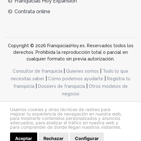
Franquicias Hoy Expansión
Contrata online
Copyright © 2026 FranquiciasHoy.es. Reservados todos los
derechos. Prohibida la reproducción total o parcial en
cualquier formato sin previa autorización.
|
|
Consultor de franquicia
Quienes somos
Todo lo que
|
|
necesitas saber
Cómo podemos ayudarte
Registra tu
|
|
franquicia
Dossiers de franquicia
Otros modelos de
negocio
desarrollo web dinamiq
Usamos cookies y otras técnicas de rastreo para
mejorar tu experiencia de navegación en nuestra web,
para mostrarte contenidos personalizados y anuncios
adecuados, para analizar el tráfico en nuestra web y
@franquiciashoy.es |
Aviso legal
|
Política de cookies
|
Política de privacidad
para comprender de donde llegan nuestros visitantes.
Aceptar
Rechazar
Configurar