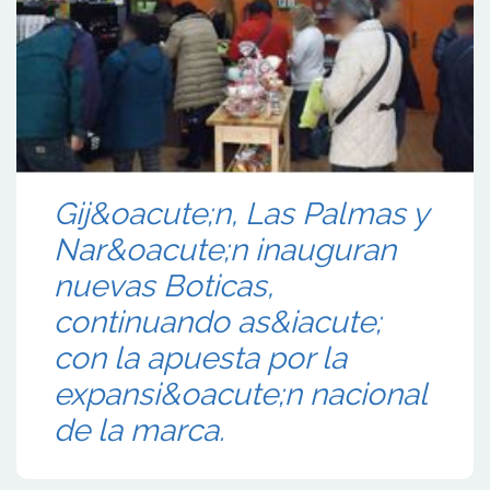
Gij&oacute;n, Las Palmas y
Nar&oacute;n inauguran
nuevas Boticas,
continuando as&iacute;
con la apuesta por la
expansi&oacute;n nacional
de la marca.