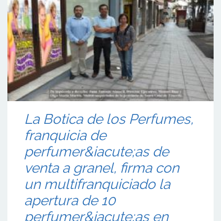
La Botica de los Perfumes,
franquicia de
perfumer&iacute;as de
venta a granel, firma con
un multifranquiciado la
apertura de 10
perfumer&iacute;as en