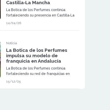
Castilla‑La Mancha
La Botica de los Perfumes continúa
fortaleciendo su presencia en Castilla‑La
Mancha con un modelo de franquicia que
14/04/26
pone el foco en la formación, el
acompañamiento y el desarrollo de
emprendedores.
Noticia
La Botica de los Perfumes
impulsa su modelo de
franquicia en Andalucía
La Botica de los Perfumes continúa
fortaleciendo su red de franquicias en
España a través de un modelo de negocio
15/12/25
rentable, escalable y respaldado por
formación integral y soporte continuo.