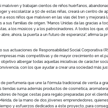
nasi malviven y trabajan cientos de niños huérfanos, abando
oger y escolarizar a 50 de estas niñas, creará un centro de a
a esos niños que malviven en las vías del tren y mejorará la
s a sus familias de origen. 'Manos Unidas da las gracias a t
tistas, a los músicos y a los patrocinadores. A todos los qu
abre, ahora, la puerta a un futuro de esperanza”, afirma la
o sus actuaciones de Responsabilidad Social Corporativa (RS
s empresas más competitivas y de mayor crecimiento en el p
jetivo albergar todas aquellas iniciativas de carácter soc
nvivencia, con los que ayudar a crear una sociedad más justa
e perfumería que une la fórmula tradicional de venta a gra
 tiendas suma además productos de cosmética, aromaterapia
res de hogar, cestas para regalo preparadas por el cliente
Mérida, de la mano de dos jóvenes emprendedores, quienes, 
 tiempo y esfuerzos dedicados a éste proyecto, para consegu