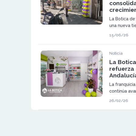
consolida
crecimie
La Botica de
una nueva ti
plan de expa
15/06/26
apuesta por 
productos de
experiencia e
Noticia
La Botic
refuerza
Andalucí
La franquici
continúa ava
crecimiento t
26/02/26
nuevo establ
enseña refue
Andalucía.