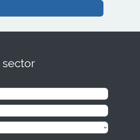
 sector