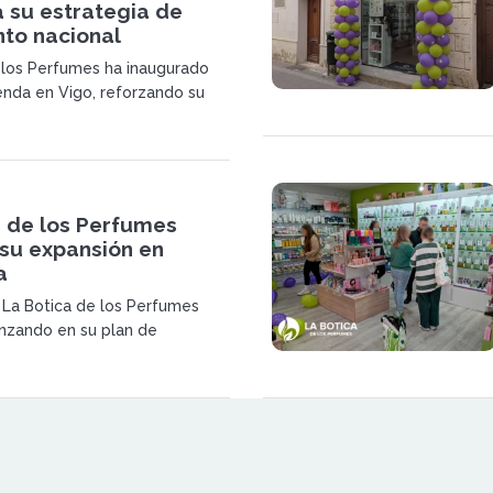
 su estrategia de
nto nacional
 los Perfumes ha inaugurado
enda en Vigo, reforzando su
nsión para 2026. La marca
un modelo de proximidad,
 calidad y franquiciados con
n el sector.
a de los Perfumes
 su expansión en
a
a La Botica de los Perfumes
nzando en su plan de
erritorial con la apertura de un
ecimiento en Granada. La
rza así su posicionamiento en