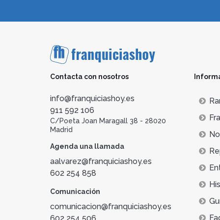
Contacta con nosotros
Inform
info@franquiciashoy.es
Ra
911 592 106
Fra
C/Poeta Joan Maragall 38 - 28020
Madrid
Not
Agenda una llamada
Re
aalvarez@franquiciashoy.es
En
602 254 858
His
Comunicación
Gu
comunicacion@franquiciashoy.es
Fa
602 254 506