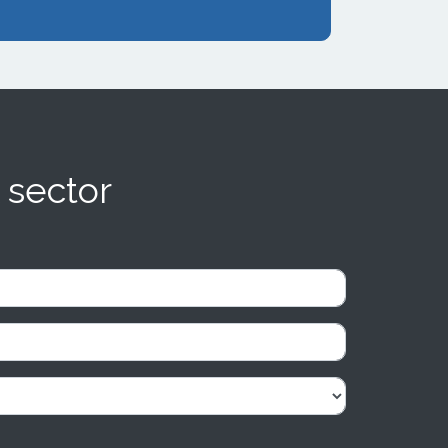
 sector