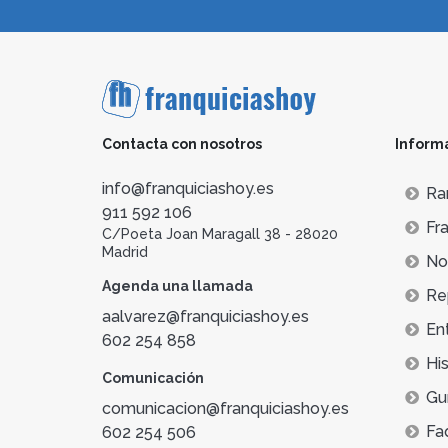
Contacta con nosotros
Inform
info@franquiciashoy.es
Ra
911 592 106
Fra
C/Poeta Joan Maragall 38 - 28020
Madrid
Not
Agenda una llamada
Re
aalvarez@franquiciashoy.es
En
602 254 858
His
Comunicación
Gu
comunicacion@franquiciashoy.es
Fa
602 254 506