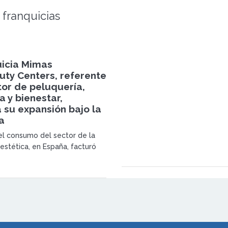
 franquicias
uicia Mimas
uty Centers, referente
tor de peluquería,
 y bienestar,
 su expansión bajo la
a
el consumo del sector de la
estética, en España, facturó
es de euros, un 1.3% más que el
.</p>