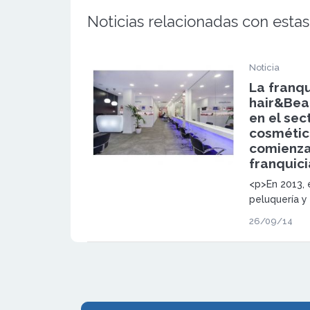
Noticias relacionadas con estas
Noticia
La franq
hair&Bea
en el sec
cosmética
comienza
franquici
<p>En 2013, 
peluquería y 
7.100 millon
26/09/14
año anterior