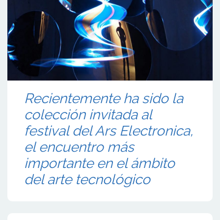
Recientemente ha sido la
colección invitada al
festival del Ars Electronica,
el encuentro más
importante en el ámbito
del arte tecnológico