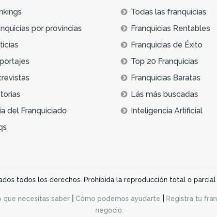
nkings
Todas las franquicias
nquicias por provincias
Franquicias Rentables
icias
Franquicias de Éxito
portajes
Top 20 Franquicias
trevistas
Franquicias Baratas
torias
Lás más buscadas
ía del Franquiciado
Inteligencia Artificial
qs
os todos los derechos. Prohibida la reproducción total o parcial 
|
|
o que necesitas saber
Cómo podemos ayudarte
Registra tu fran
negocio