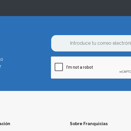
lo
r
ación
Sobre Franquicias