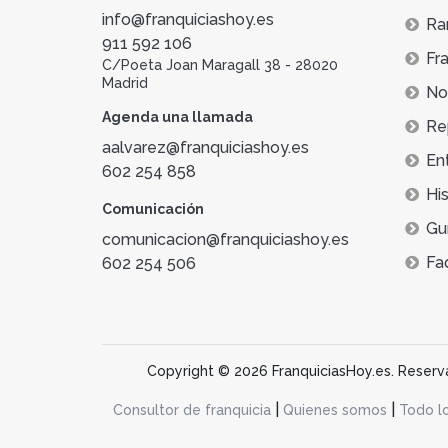
info@franquiciashoy.es
Ra
911 592 106
Fra
C/Poeta Joan Maragall 38 - 28020
Madrid
Not
Agenda una llamada
Re
aalvarez@franquiciashoy.es
En
602 254 858
His
Comunicación
Gu
comunicacion@franquiciashoy.es
Fa
602 254 506
Copyright © 2026 FranquiciasHoy.es. Reservad
|
|
Consultor de franquicia
Quienes somos
Todo l