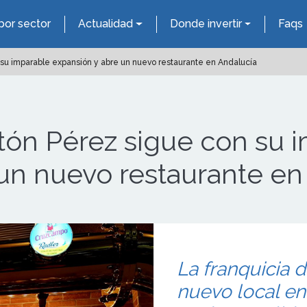
por sector
Actualidad
Donde invertir
Faqs
 su imparable expansión y abre un nuevo restaurante en Andalucía
atón Pérez sigue con su 
un nuevo restaurante en
La franquicia 
nuevo local e