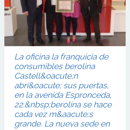
La oficina la franquicia de
consumibles berolina
Castell&oacute;n
abri&oacute; sus puertas,
en la avenida Espronceda,
22.&nbsp;berolina se hace
cada vez m&aacute;s
grande. La nueva sede en