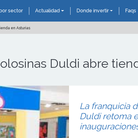
por sector
Actualidad
Donde invertir
Faqs
tienda en Asturias
olosinas Duldi abre tien
La franquicia 
Duldi retoma e
inauguracione