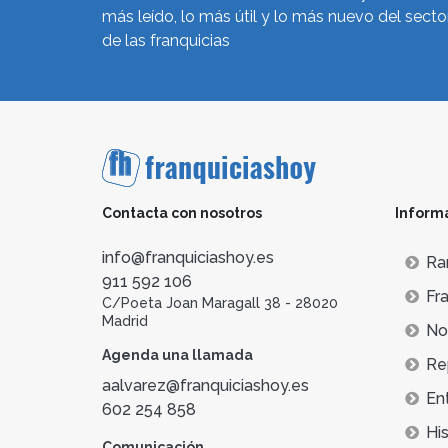
más leído, lo más útil y lo más nuevo del secto
de las franquicias
Contacta con nosotros
Inform
info@franquiciashoy.es
Ra
911 592 106
Fra
C/Poeta Joan Maragall 38 - 28020
Madrid
Not
Agenda una llamada
Re
aalvarez@franquiciashoy.es
En
602 254 858
His
Comunicación