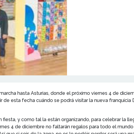
e marcha hasta Asturias, donde el próximo viernes 4 de diciem
tir de esta fecha cuándo se podrá visitar la nueva franquicia 
fiesta, y como tal la están organizando, para celebrar la lleg
iernes 4 de diciembre no faltarán regalos para todo el mund
Así que si sois de la zona, no os lo podéis perder, será una m