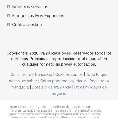
Nuestros servicios
Franquicias Hoy Expansión
Contrata online
Copyright © 2026 FranquiciasHoy.es. Reservados todos los
derechos. Prohibida la reproducción total o parcial en
cualquier formato sin previa autorización.
|
|
Consultor de franquicia
Quienes somos
Todo lo que
|
|
necesitas saber
Cómo podemos ayudarte
Registra tu
|
|
franquicia
Dossiers de franquicia
Otros modelos de
negocio
desarrollo web dinamiq
Usamos cookies y otras técnicas de rastreo para
mejorar tu experiencia de navegación en nuestra web,
para mostrarte contenidos personalizados y anuncios
adecuados, para analizar el tráfico en nuestra web y
@franquiciashoy.es |
Aviso legal
|
Política de cookies
|
Política de privacidad