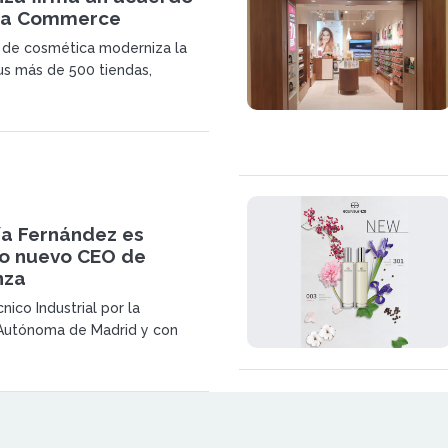
ha Commerce
a de cosmética moderniza la
us más de 500 tiendas,
 20 países, para facilitar y
crecimiento internacional
ía Fernández es
o nuevo CEO de
nza
nico Industrial por la
 Autónoma de Madrid y con
rección General impartido por
ness School (Universidad de