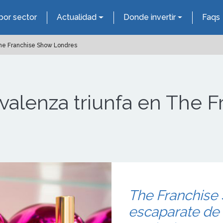
por sector
Actualidad
Donde invertir
Faqs
The Franchise Show Londres
ivalenza triunfa en The 
The Franchise 
escaparate de 