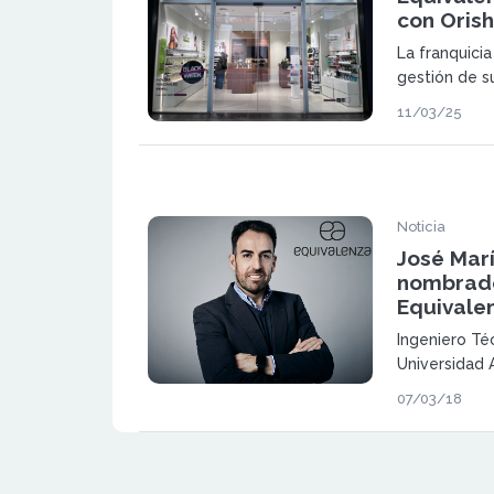
con Oris
La franquici
gestión de s
repartidas en
11/03/25
asegurar su 
Noticia
José Mar
nombrad
Equivale
Ingeniero Téc
Universidad
Máster en Di
07/03/18
el IESE Busi
Navarra)