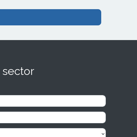
 sector