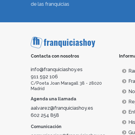
de las franquicias
Contacta con nosotros
Inform
info@franquiciashoy.es
Ra
911 592 106
Fra
C/Poeta Joan Maragall 38 - 28020
Madrid
Not
Agenda una llamada
Re
aalvarez@franquiciashoy.es
En
602 254 858
His
Comunicación
Gu