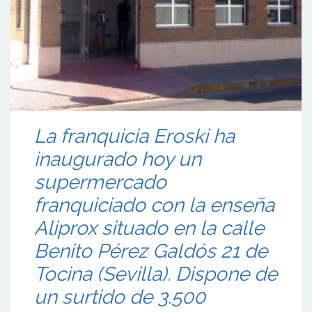
La franquicia Eroski ha
inaugurado hoy un
supermercado
franquiciado con la enseña
Aliprox situado en la calle
Benito Pérez Galdós 21 de
Tocina (Sevilla). Dispone de
un surtido de 3.500