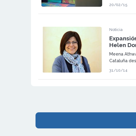
total de seis
20/02/15
administrati
Noticia
Expansió
Helen Do
Meena Athwan
Cataluña de
Nacional en 
31/10/14
Doron Englis
recientement
Aragón.