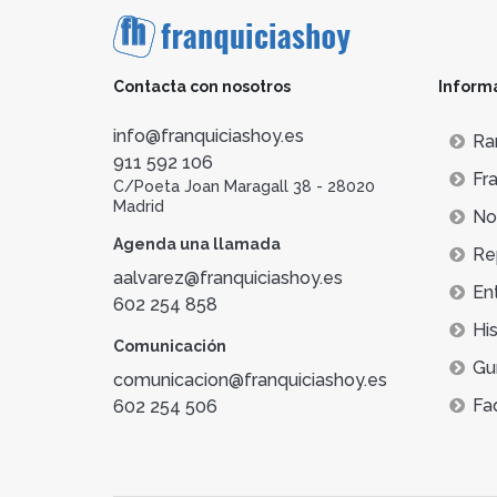
Contacta con nosotros
Inform
info@franquiciashoy.es
Ra
911 592 106
Fra
C/Poeta Joan Maragall 38 - 28020
Madrid
Not
Agenda una llamada
Re
aalvarez@franquiciashoy.es
En
602 254 858
His
Comunicación
Gu
comunicacion@franquiciashoy.es
Fa
602 254 506