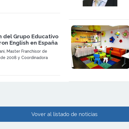
, cubriendo así
vamente todo el país.
n del Grupo Educativo
ron English en España
i, Master Franchisor de
sde 2008 y Coordinadora
España de la empresa Helen
h, ha sido nombrada
e Master Franchisor de
Vover al listado de noticias