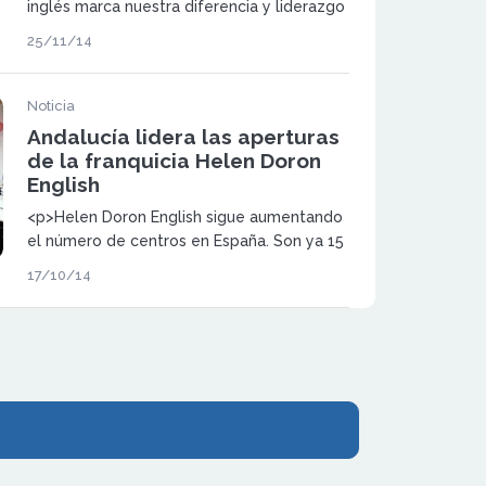
inglés marca nuestra diferencia y liderazgo
mundial”</p>
25/11/14
Noticia
Andalucía lidera las aperturas
de la franquicia Helen Doron
English
<p>Helen Doron English sigue aumentando
el número de centros en España. Son ya 15
los nuevos centros que se han iniciado este
17/10/14
curso e imparten inglés a bebés, niños y
jóvenes, desde los tres meses a los 18
años.</p>