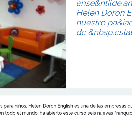
ense&ntilde;an
Helen Doron E
nuestro pa&iac
de &nbsp;esta
és para niños, Helen Doron English es una de las empresas 
en todo el mundo, ha abierto este curso seis nuevas franqui