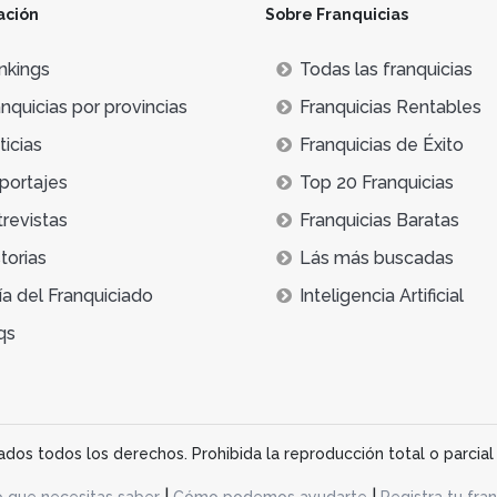
ación
Sobre Franquicias
nkings
Todas las franquicias
nquicias por provincias
Franquicias Rentables
icias
Franquicias de Éxito
portajes
Top 20 Franquicias
trevistas
Franquicias Baratas
torias
Lás más buscadas
ía del Franquiciado
Inteligencia Artificial
qs
os todos los derechos. Prohibida la reproducción total o parcial 
|
|
o que necesitas saber
Cómo podemos ayudarte
Registra tu fran