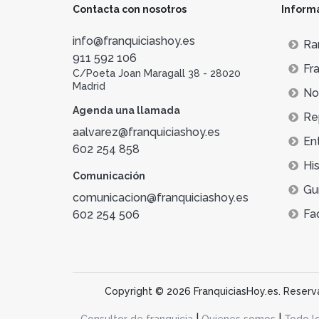
Contacta con nosotros
Inform
info@franquiciashoy.es
Ra
911 592 106
Fra
C/Poeta Joan Maragall 38 - 28020
Madrid
Not
Agenda una llamada
Re
aalvarez@franquiciashoy.es
En
602 254 858
His
Comunicación
Gu
comunicacion@franquiciashoy.es
Fa
602 254 506
Copyright © 2026 FranquiciasHoy.es. Reservad
|
|
Consultor de franquicia
Quienes somos
Todo l