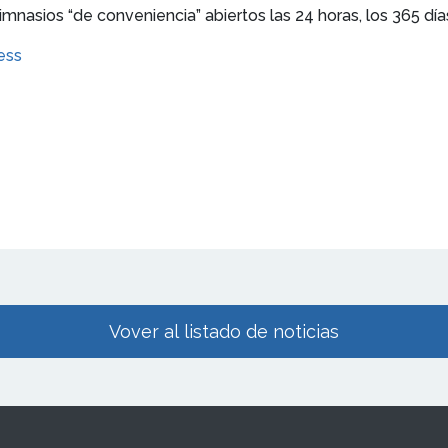
nasios “de conveniencia” abiertos las 24 horas, los 365 día
ness
Vover al listado de noticias