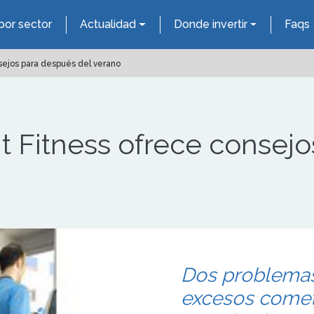
por sector
Actualidad
Donde invertir
Faqs
onsejos para después del verano
nit Fitness ofrece conse
Dos problemas 
excesos comet