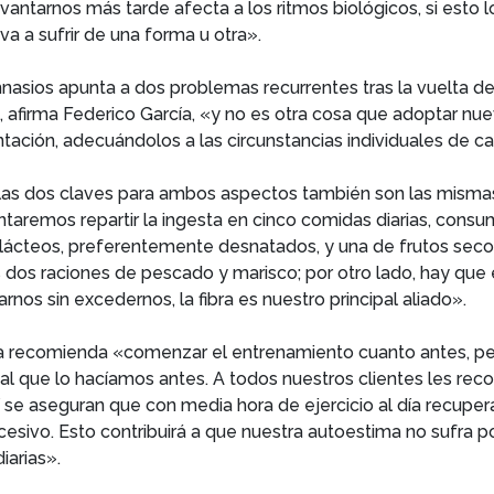
vantarnos más tarde afecta a los ritmos biológicos, si esto 
va a sufrir de una forma u otra».
nasios apunta a dos problemas recurrentes tras la vuelta de
 afirma Federico García, «y no es otra cosa que adoptar nu
mentación, adecuándolos a las circunstancias individuales de c
 las dos claves para ambos aspectos también son las mismas:
tentaremos repartir la ingesta en cinco comidas diarias, con
s lácteos, preferentemente desnatados, y una de frutos se
 raciones de pescado y marisco; por otro lado, hay que evit
nos sin excedernos, la fibra es nuestro principal aliado».
ía recomienda «comenzar el entrenamiento cuanto antes, pero
gual que lo hacíamos antes. A todos nuestros clientes les 
 se aseguran que con media hora de ejercicio al día recupe
cesivo. Esto contribuirá a que nuestra autoestima no sufra p
iarias».