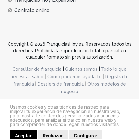
Contrata online
Copyright © 2026 FranquiciasHoy.es. Reservados todos los
derechos. Prohibida la reproducción total o parcial en
cualquier formato sin previa autorización.
|
|
Consultor de franquicia
Quienes somos
Todo lo que
|
|
necesitas saber
Cómo podemos ayudarte
Registra tu
|
|
franquicia
Dossiers de franquicia
Otros modelos de
negocio
desarrollo web dinamiq
Usamos cookies y otras técnicas de rastreo para
mejorar tu experiencia de navegación en nuestra web,
para mostrarte contenidos personalizados y anuncios
adecuados, para analizar el tráfico en nuestra web y
@franquiciashoy.es |
Aviso legal
|
Política de cookies
|
Política de privacidad
para comprender de donde llegan nuestros visitantes.
Aceptar
Rechazar
Configurar