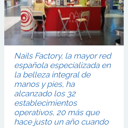
Nails Factory, la mayor red
española especializada en
la belleza integral de
manos y pies, ha
alcanzado los 32
establecimientos
operativos, 20 más que
hace justo un año cuando