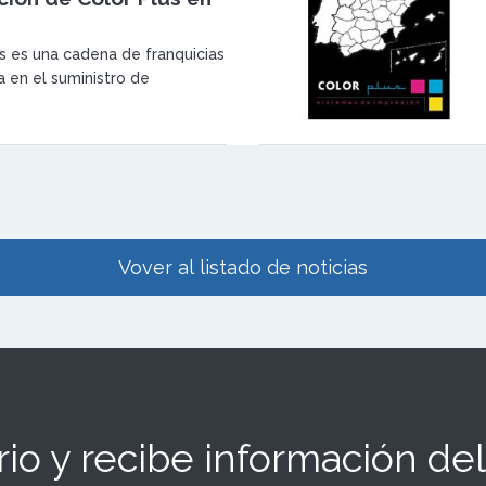
s es una cadena de franquicias
a en el suministro de
de impresión, material de
elería. </p>
Vover al listado de noticias
io y recibe información del