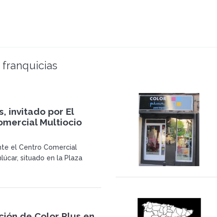
 franquicias
s, invitado por El
omercial Multiocio
te el Centro Comercial
lúcar, situado en la Plaza
fetta de Sanlúcar de
ádiz, se ha dirigido a Color
itarle a ofertar a sus futuros
 un local en dicho Centro.
ión de Color Plus en