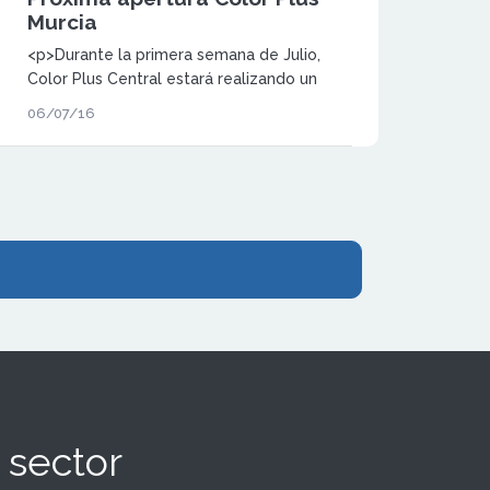
Murcia
<p>Durante la primera semana de Julio,
Color Plus Central estará realizando un
curso de formación para su próxima tienda
06/07/16
en Murcia.</p>
 sector