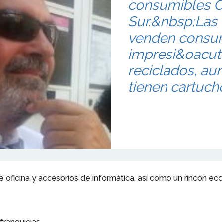
consumibles Co
Sur.&nbsp;Las 
venden consu
impresi&oacute
reciclados, a
tienen cartuch
e oficina y accesorios de informática, así como un rincón ec
 franquicias