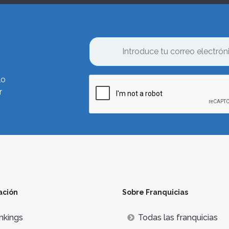
lo
r
ación
Sobre Franquicias
nkings
Todas las franquicias