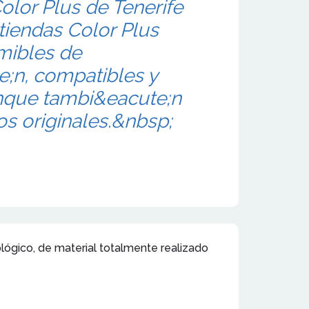
lor Plus de Tenerife
tiendas Color Plus
mibles de
;n, compatibles y
unque tambi&eacute;n
os originales.&nbsp;
ológico, de material totalmente realizado