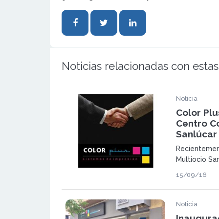
Noticias relacionadas con estas
Noticia
Color Plu
Centro C
Sanlúcar
Recientemen
Multiocio San
Antonio Piga
15/09/16
Barrameda, C
Plus para inv
franquiciados
Noticia
Inaugurac