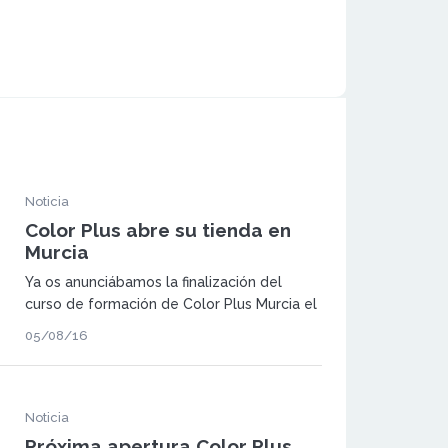
Noticia
Color Plus abre su tienda en
Murcia
Ya os anunciábamos la finalización del
curso de formación de Color Plus Murcia el
pasado mes de Julio. Esta vez os
05/08/16
queremos anunciar la apertura de la nueva
tienda en la preciosa localidad.
Noticia
Próxima apertura Color Plus