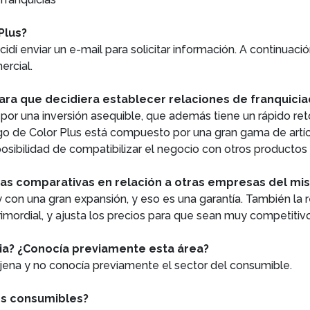
Plus?
idí enviar un e-mail para solicitar información. A continuaci
ercial.
para que decidiera establecer relaciones de franquici
r una inversión asequible, que además tiene un rápido retorno
go de Color Plus está compuesto por una gran gama de artíc
posibilidad de compatibilizar el negocio con otros product
ajas comparativas en relación a otras empresas del m
 con una gran expansión, y eso es una garantía. También la r
rimordial, y ajusta los precios para que sean muy competitiv
via? ¿Conocía previamente esta área?
 ajena y no conocía previamente el sector del consumible.
los consumibles?