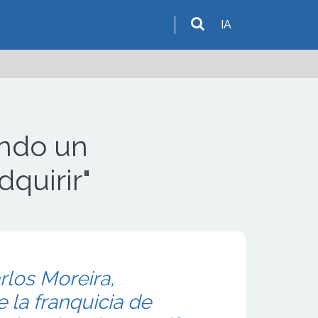
IA
endo un
dquirir"
rlos Moreira,
 la franquicia de