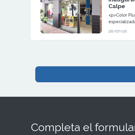
Calpe
<p>Color Plu
especializad
consumibles 
26/07/16
oficina y pap
Completa el formular