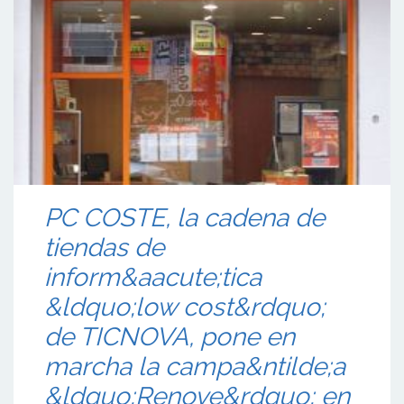
PC COSTE, la cadena de
tiendas de
inform&aacute;tica
&ldquo;low cost&rdquo;
de TICNOVA, pone en
marcha la campa&ntilde;a
&ldquo;Renove&rdquo; en