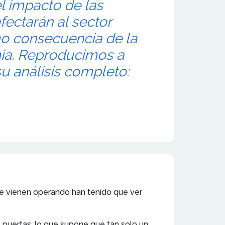
l impacto de las
fectarán al sector
mo consecuencia de la
ia. Reproducimos a
su análisis completo:
que vienen operando han tenido que ver
s puertas, lo que supone que tan solo un