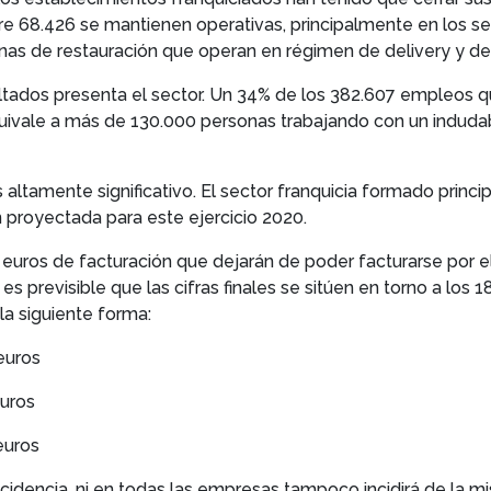
e 68.426 se mantienen operativas, principalmente en los s
nas de restauración que operan en régimen de delivery y de
tados presenta el sector. Un 34% de los 382.607 empleos qu
quivale a más de 130.000 personas trabajando con un induda
s altamente significativo. El sector franquicia formado pri
 proyectada para este ejercicio 2020.
euros de facturación que dejarán de poder facturarse por e
s previsible que las cifras finales se sitúen en torno a los 
la siguiente forma:
euros
uros
uros
ncidencia, ni en todas las empresas tampoco incidirá de la m