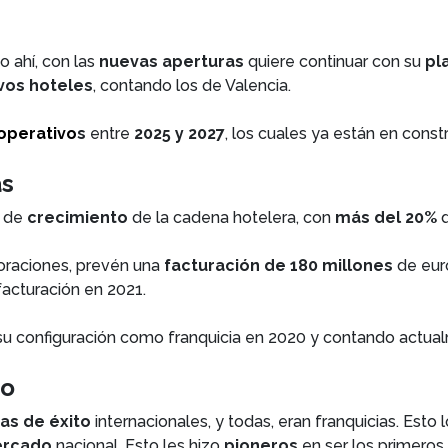
 ahí, con las
nuevas aperturas
quiere continuar con su
pl
vos hoteles
, contando los de Valencia.
operativ
o
s
entre
2025 y 2027
, los cuales ya están en const
as
o de
crecimiento
de la cadena hotelera, con
más del 20%
d
oraciones, prevén una
facturación de 180 millones
de eur
facturación en 2021.
su configuración como franquicia en 2020 y contando actua
io
as de éxito
internacionales, y todas, eran franquicias. Esto 
ercado
nacional. Esto les hizo
pioneros
en ser los primeros