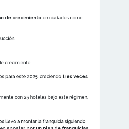
an de crecimiento
en ciudades como
rucción.
e crecimiento.
os para este 2025, creciendo
tres veces
lmente con 25 hoteles bajo este régimen.
los llevó a montar la franquicia siguiendo
 en
apostar por un plan de franquicias