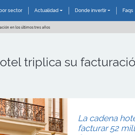
por sector
Actualidad
Donde invertir
Faqs
ración en los últimos tres años
otel triplica su facturaci
La cadena hot
facturar 52 mi