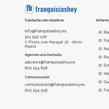
Contacta con nosotros
Inform
info@franquiciashoy.es
Ra
911 592 106
Fra
C/Poeta Joan Maragall 38 - 28020
Madrid
Not
Agenda una llamada
Re
aalvarez@franquiciashoy.es
En
602 254 858
His
Comunicación
Gu
comunicacion@franquiciashoy.es
Fa
602 254 506