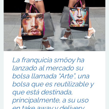
La franquicia smöoy ha
lanzado al mercado su
bolsa llamada “Arte”, una
bolsa que es reutilizable y
que está destinada,
principalmente, a su uso
en take away y delivery