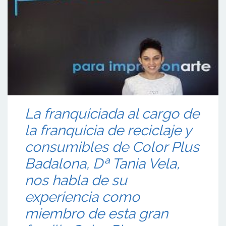
La franquiciada al cargo de
la franquicia de reciclaje y
consumibles de Color Plus
Badalona, Dª Tania Vela,
nos habla de su
experiencia como
miembro de esta gran