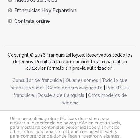
Franquicias Hoy Expansión
Contrata online
Copyright © 2026 FranquiciasHoy.es. Reservados todos los
derechos. Prohibida la reproducción total o parcial en
cualquier formato sin previa autorización.
|
|
Consultor de franquicia
Quienes somos
Todo lo que
|
|
necesitas saber
Cómo podemos ayudarte
Registra tu
|
|
franquicia
Dossiers de franquicia
Otros modelos de
negocio
desarrollo web dinamiq
Usamos cookies y otras técnicas de rastreo para
mejorar tu experiencia de navegación en nuestra web,
para mostrarte contenidos personalizados y anuncios
adecuados, para analizar el tráfico en nuestra web y
@franquiciashoy.es |
Aviso legal
|
Política de cookies
|
Política de privacidad
para comprender de donde llegan nuestros visitantes.