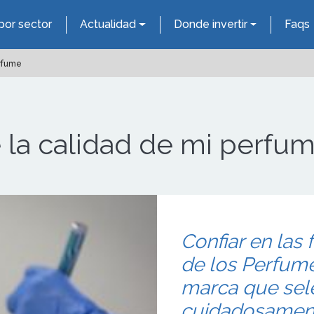
por sector
Actualidad
Donde invertir
Faqs
erfume
 la calidad de mi perfu
Confiar en las 
de los Perfume
marca que sel
cuidadosamente