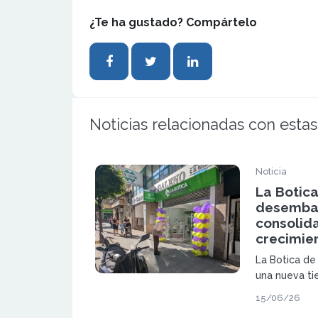
¿Te ha gustado? Compártelo
Noticias relacionadas con estas
Noticia
La Botic
desembar
consolida
crecimie
La Botica de
una nueva ti
plan de expa
15/06/26
apuesta por 