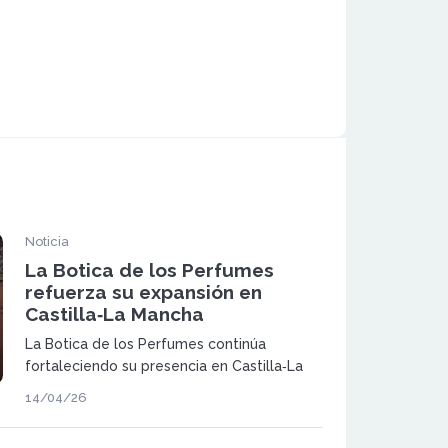
Noticia
La Botica de los Perfumes
refuerza su expansión en
Castilla‑La Mancha
La Botica de los Perfumes continúa
fortaleciendo su presencia en Castilla‑La
Mancha con un modelo de franquicia que
14/04/26
pone el foco en la formación, el
acompañamiento y el desarrollo de