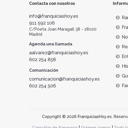
Contacta con nosotros
Inform
info@franquiciashoy.es
Ra
911 592 106
Fra
C/Poeta Joan Maragall 38 - 28020
Madrid
Not
Agenda una llamada
Re
aalvarez@franquiciashoy.es
En
602 254 858
His
Comunicación
Gu
comunicacion@franquiciashoy.es
Fa
602 254 506
Copyright © 2026 FranquiciasHoy.es. Reservad
|
|
Consultor de franquicia
Quienes somos
Todo l