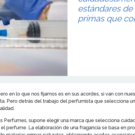
estándares de 
primas que c
 en lo que nos fijamos es en sus acordes, si van con nuestr
sta. Pero detrás del trabajo del perfumista que selecciona un
lidad.
 los Perfumes, supone elegir una marca que selecciona cuid
el perfume. La elaboración de una fragancia se basa en proc
o materias primas naturales, obteniendo aceites esenciales d