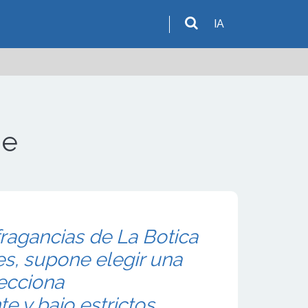
IA
me
fragancias de La Botica
s, supone elegir una
ecciona
 y bajo estrictos