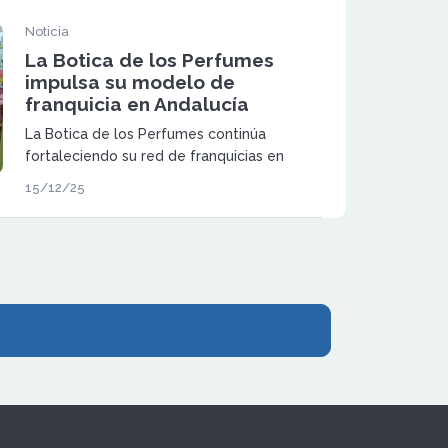
emprendedores.
Noticia
La Botica de los Perfumes
impulsa su modelo de
franquicia en Andalucía
La Botica de los Perfumes continúa
fortaleciendo su red de franquicias en
España a través de un modelo de negocio
15/12/25
rentable, escalable y respaldado por
formación integral y soporte continuo.