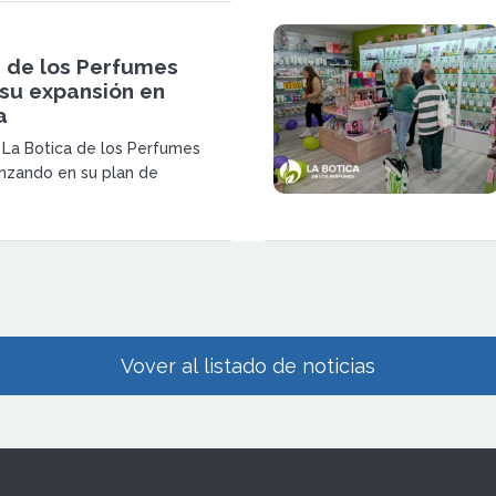
 calidad y franquiciados con
n el sector.
a de los Perfumes
 su expansión en
a
a La Botica de los Perfumes
nzando en su plan de
erritorial con la apertura de un
ecimiento en Granada. La
rza así su posicionamiento en
Vover al listado de noticias