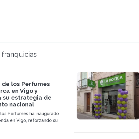
 franquicias
a de los Perfumes
ca en Vigo y
 su estrategia de
nto nacional
 los Perfumes ha inaugurado
enda en Vigo, reforzando su
nsión para 2026. La marca
un modelo de proximidad,