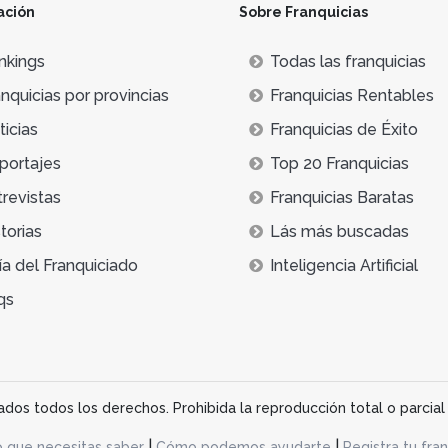
ación
Sobre Franquicias
nkings
Todas las franquicias
nquicias por provincias
Franquicias Rentables
icias
Franquicias de Éxito
portajes
Top 20 Franquicias
trevistas
Franquicias Baratas
torias
Lás más buscadas
ía del Franquiciado
Inteligencia Artificial
qs
os todos los derechos. Prohibida la reproducción total o parcial 
|
|
o que necesitas saber
Cómo podemos ayudarte
Registra tu fran