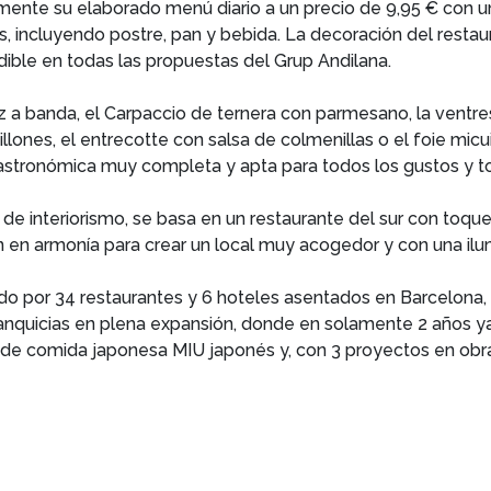
mente su elaborado menú diario a un precio de 9,95 € con u
, incluyendo postre, pan y bebida. La decoración del restaur
ndible en todas las propuestas del Grup Andilana.
z a banda, el Carpaccio de ternera con parmesano, la ventre
illones, el entrecotte con salsa de colmenillas o el foie mi
stronómica muy completa y apta para todos los gustos y tod
l de interiorismo, se basa en un restaurante del sur con toqu
an en armonía para crear un local muy acogedor y con una i
do por 34 restaurantes y 6 hoteles asentados en Barcelona, Ma
quicias en plena expansión, donde en solamente 2 años ya e
ca de comida japonesa MIU japonés y, con 3 proyectos en obra