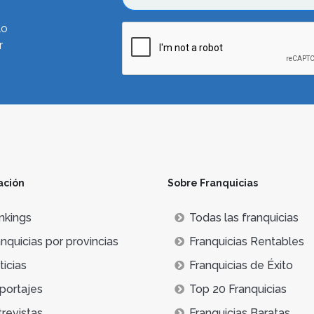
lo
r
ación
Sobre Franquicias
nkings
Todas las franquicias
nquicias por provincias
Franquicias Rentables
icias
Franquicias de Éxito
portajes
Top 20 Franquicias
trevistas
Franquicias Baratas