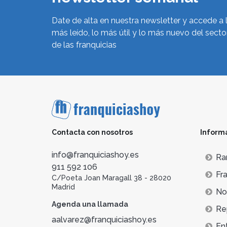
Date de alta en nuestra newsletter y accede a 
más leído, lo más útil y lo más nuevo del secto
de las franquicias
Contacta con nosotros
Inform
info@franquiciashoy.es
Ra
911 592 106
Fra
C/Poeta Joan Maragall 38 - 28020
Madrid
Not
Agenda una llamada
Re
aalvarez@franquiciashoy.es
En