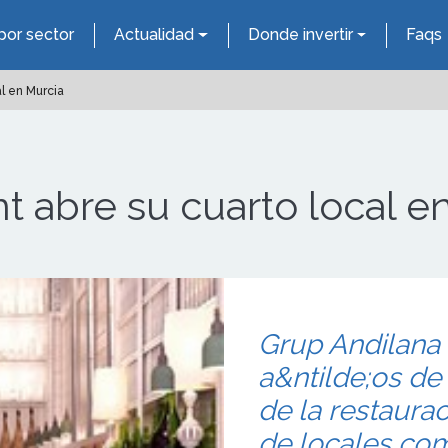
por sector
Actualidad
Donde invertir
Faqs
l en Murcia
t abre su cuarto local e
Grup Andilana
a&ntilde;os de 
de la restaurac
de locales co