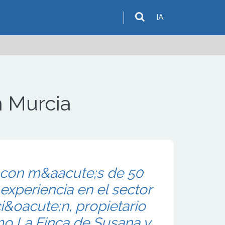
IA
n Murcia
 con m&aacute;s de 50
experiencia en el sector
i&oacute;n, propietario
mo La Finca de Susana y