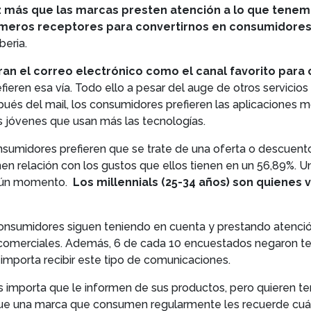
 más que las marcas presten atención a lo que tenem
r meros receptores para convertirnos en consumidor
beria.
an el correo electrónico como el canal favorito para
eren esa vía. Todo ello a pesar del auge de otros servicio
pués del mail, los consumidores prefieren las aplicaciones 
os jóvenes que usan más las tecnologías.
nsumidores prefieren que se trate de una oferta o descuent
nen relación con los gustos que ellos tienen en un 56,89%.
gún momento.
Los millennials (25-34 años) son quienes
onsumidores siguen teniendo en cuenta y prestando atención
omerciales. Además, 6 de cada 10 encuestados negaron tene
importa recibir este tipo de comunicaciones.
s importa que le informen de sus productos, pero quieren ten
 que una marca que consumen regularmente les recuerde cu