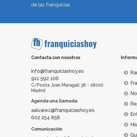
de las franquicias
Contacta con nosotros
Inform
info@franquiciashoy.es
Ra
911 592 106
Fra
C/Poeta Joan Maragall 38 - 28020
Madrid
Not
Agenda una llamada
Re
aalvarez@franquiciashoy.es
En
602 254 858
His
Comunicación
Gu