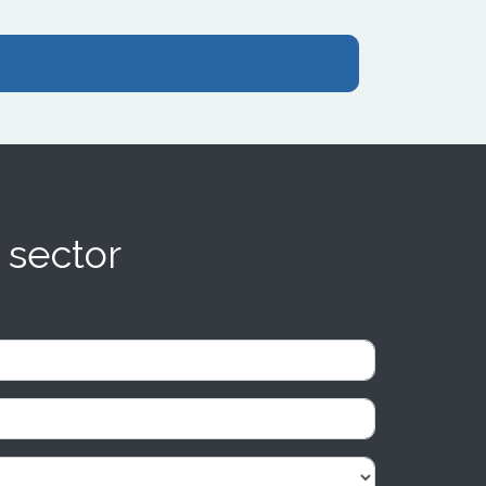
 sector